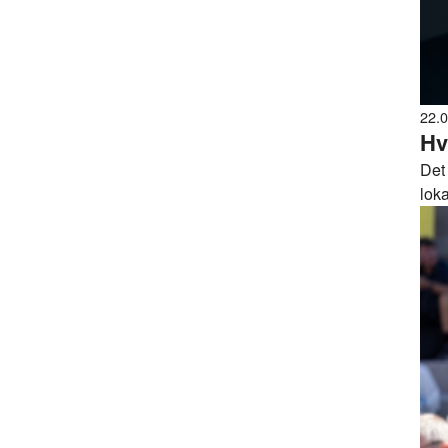
22.
Hv
Det
lok
bake