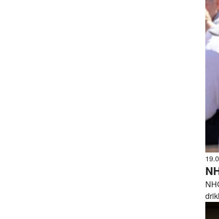
19.
NH
NHO
dri