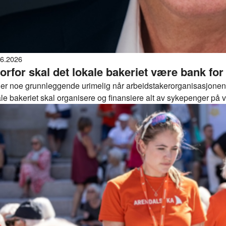
06.2026
orfor skal det lokale bakeriet være bank for
 er noe grunnleggende urimelig når arbeidstakerorganisasjonene 
ale bakeriet skal organisere og finansiere alt av sykepenger på
ribedrifter fungere som bank for det offentlige?