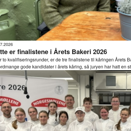
07.2026
tte er finalistene i Årets Bakeri 2026
r to kvalifiseringsrunder, er de tre finalistene til kåringen Årets
rdmange gode kandidater i årets kåring, så juryen har hatt en st
mpe om bransjens gjeveste tittel.