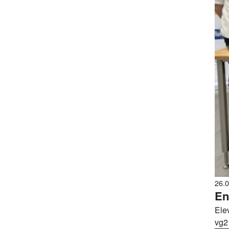
26.
En
Elev
vg2