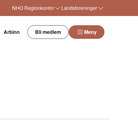
NHO
Regionkontor
Landsforeninger
Arbinn
Bli medlem
Meny