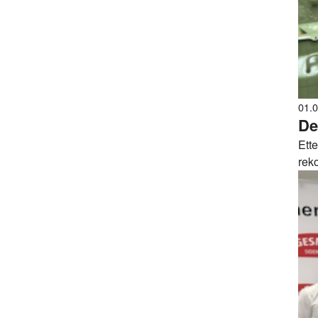
01.
De
Ette
reko
kje