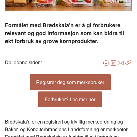
Formålet med Brødskala'n er å gi forbrukere
relevant og god informasjon som kan bidra til
økt forbruk av grove kornprodukter.
Del denne siden:
F
L
E
Kop
a
i
-
len
c
n
p
Registrer deg som merkebruker
e
k
o
b
e
s
Forbruker? Les mer her
o
d
t
o
I
k
n
Brødskala'n er en registrert og frivillig merkeordning og
Baker- og Konditorbransjens Landsforening er merkeeier.
Formålet med Brødskala'n er å bidra til økt forbruk av