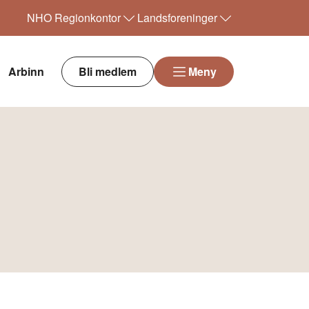
NHO
Regionkontor
Landsforeninger
Arbinn
Bli medlem
Meny
!