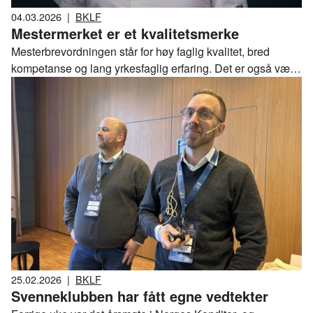
04.03.2026
|
BKLF
Mestermerket er et kvalitetsmerke
Mesterbrevordningen står for høy faglig kvalitet, bred
kompetanse og lang yrkesfaglig erfaring. Det er også være
et kvalitetstempel som bedrifter kan benytte i sin
markedsføring og rekruttering til faget. Men hvordan brukes
dette merke i Baker- og Konditorbransjen, spør
bransjedirektør i BKLF, Gunnar Bakke.
25.02.2026
|
BKLF
Svenneklubben har fått egne vedtekter