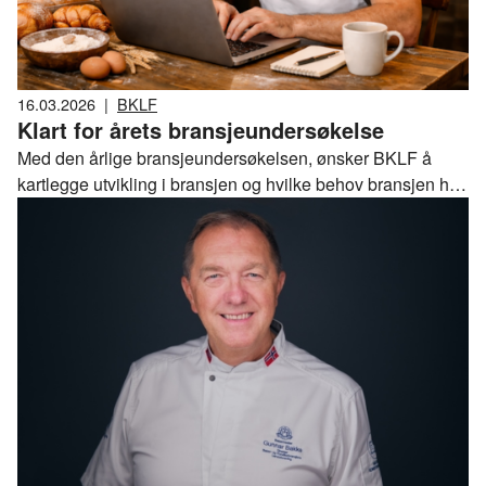
16.03.2026
|
BKLF
Klart for årets bransjeundersøkelse
Med den årlige bransjeundersøkelsen, ønsker BKLF å
kartlegge utvikling i bransjen og hvilke behov bransjen har
for ulike tjenester. Ditt svar er utrolig viktig for oss!