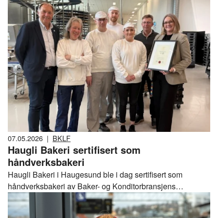
En av utmerkelsene er 40-årsmedaljen.
07.05.2026
|
BKLF
Haugli Bakeri sertifisert som
håndverksbakeri
Haugli Bakeri i Haugesund ble i dag sertifisert som
håndverksbakeri av Baker- og Konditorbransjens
Landsforening (BKLF). Sertifiseringen skal gjøre det lettere
for forbrukere å skille mellom ekte håndverksbakerier hvor