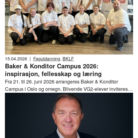
15.04.2026
|
Fagutdanning
,
BKLF
Baker & Konditor Campus 2026:
inspirasjon, fellesskap og læring
Fra 21. til 26. juni 2026 arrangeres Baker & Konditor
Campus i Oslo og omegn. Blivende VG2-elever inviteres til
en unik faglig og sosial møteplass for unge som ønsker å
satse på en fremtid som baker eller konditor.