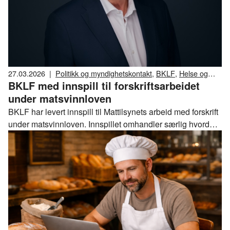
27.03.2026
|
Politikk og myndighetskontakt
,
BKLF
,
Helse og
BKLF med innspill til forskriftsarbeidet
kosthold
under matsvinnloven
BKLF har levert innspill til Mattilsynets arbeid med forskrift
under matsvinnloven. Innspillet omhandler særlig hvordan
usolgte, dagsferske brød- og bakervarer skal klassifiseres.