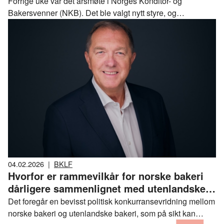
Forrige uke var det årsmøte i Norges Konditor- og
Bakersvenner (NKB). Det ble valgt nytt styre, og
svenneklubben har for første gang vedtatt egne vedtekter.
04.02.2026
|
BKLF
Hvorfor er rammevilkår for norske bakeri
dårligere sammenlignet med utenlandske
bakeri som selger varer i Norge?
Det foregår en bevisst politisk konkurransevridning mellom
norske bakeri og utenlandske bakeri, som på sikt kan