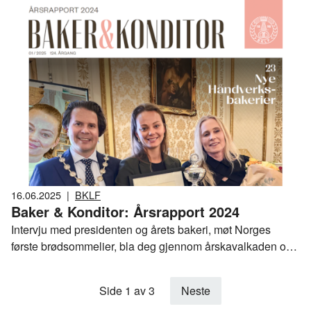
ødelegge for norsk bakerbransje og norsk matberedskap.
Dette skyldes dagens tollregime på importerte bakervarer. I
tillegg ødelegger det for norske arbeidsplasser.
Myndighetene ser på dette uten å fremme tiltak som virker!
16.06.2025
|
BKLF
Baker & Konditor: Årsrapport 2024
Intervju med presidenten og årets bakeri, møt Norges
første brødsommelier, bla deg gjennom årskavalkaden og
få tips om sosiale medier. Dette er noe av det du finner i
den rykende ferske årsrapporten for 2024.
Side 1 av 3
Neste