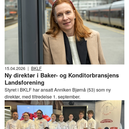
varene produseres i bakeriet, og de som betegnes som
bakeri, men som selger bakeoff-produkter, fra fryst deig
importert fra utlandet.
15.04.2026
|
BKLF
Ny direktør i Baker- og Konditorbransjens
Landsforening
Styret i BKLF har ansatt Anniken Bjørnå (53) som ny
direktør, med tiltredelse 1. september.