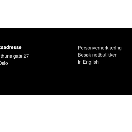
sadresse
Personvernerklæring
Besøk nettbutikken
thuns gate 27
In English
Oslo