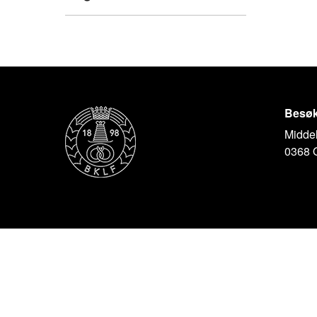
Besøk
Middel
0368 