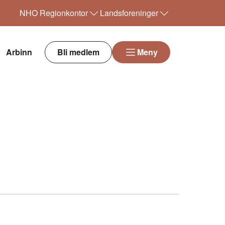
NHO
Regionkontor
Landsforeninger
Arbinn
Bli medlem
Meny