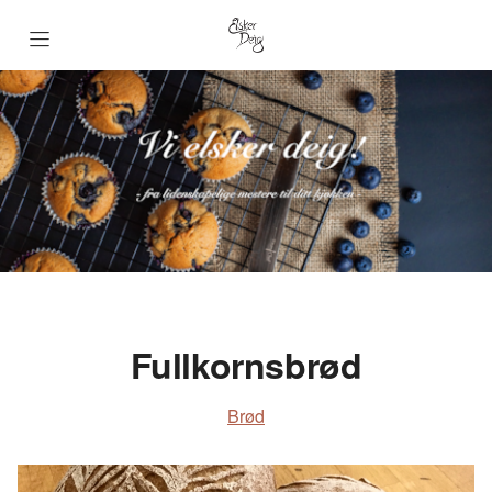
Forsiden BKLF
Småbakst
Brød
Kaker
Fullkornsbrød
Dessert
Brød
Samarbeidspartnere