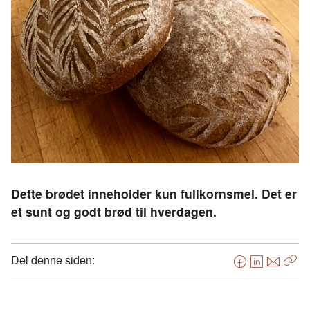
Dette brødet inneholder kun fullkornsmel. Det er
et sunt og godt brød til hverdagen.
Del denne siden:
F
L
E
Kop
a
i
-
len
c
n
p