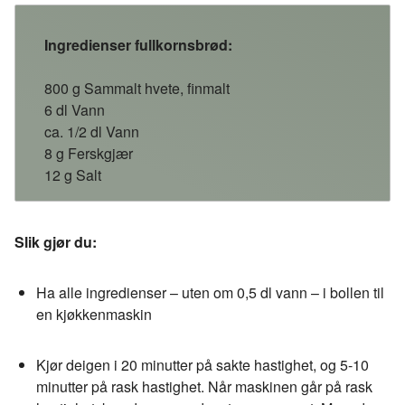
e
k
o
b
e
s
Ingredienser fullkornsbrød:
o
d
t
o
I
800 g Sammalt hvete, finmalt
k
n
6 dl Vann
ca. 1/2 dl Vann
8 g Ferskgjær
12 g Salt
Slik gjør du:
Ha alle ingredienser – uten om 0,5 dl vann – i bollen til
en kjøkkenmaskin
Kjør deigen i 20 minutter på sakte hastighet, og 5-10
minutter på rask hastighet. Når maskinen går på rask