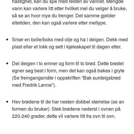
hastighet, kan du spe med resten av vannet. Mengde
vann kan variere litt etter hvilket mel du velger å bruke,
så se an hvor mye du trenger. Det samme gjelder
eltetiden, den kan også variere etter meltype.
Smør en bolle/boks med olje og ha i deigen. Dekk med
plast eller et lokk og sett i kjøleskapet til dagen etter.
Del deigen i to emner og form til to brød. Dette brødet
egner seg best i form, men det kan også bakes i gryte
(Se fremgangsmåte i oppskriften ”Bak surdeigsbrød
med Fredrik Lønne”).
Hev brødene til de har nesten dobbel størrelse (se an
formen du bruker). Stek brødene nederst i ovnen på
220-240 grader, dette vil variere litt fra ovn til ovn.
___